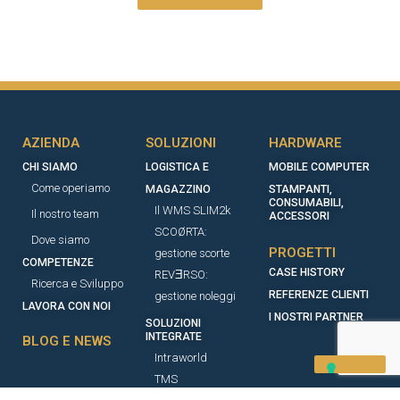
AZIENDA
SOLUZIONI
HARDWARE
CHI SIAMO
LOGISTICA E
MOBILE COMPUTER
Come operiamo
MAGAZZINO
STAMPANTI,
CONSUMABILI,
Il WMS SLIM2k
Il nostro team
ACCESSORI​
SCOØRTA:
Dove siamo
PROGETTI
gestione scorte
COMPETENZE
CASE HISTORY
REVƎRSO:
Ricerca e Sviluppo
REFERENZE CLIENTI
gestione noleggi
LAVORA CON NOI
I NOSTRI PARTNER
SOLUZIONI
INTEGRATE
BLOG E NEWS
Intraworld
TMS
TECNOLOGIE