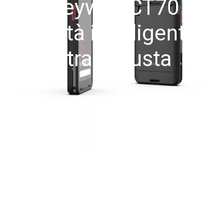
Honeywell CT70 –
Mobilità intelligente e
ultra-robusta