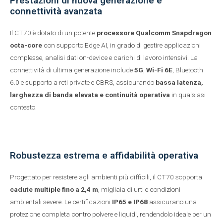
Prestazioni di nuova generazione e
connettività avanzata
Il CT70 è dotato di un potente
processore Qualcomm Snapdragon
octa-core
con supporto Edge AI, in grado di gestire applicazioni
complesse, analisi dati on-device e carichi di lavoro intensivi. La
connettività di ultima generazione include
5G
,
Wi-Fi 6E
, Bluetooth
6.0 e supporto a reti private e CBRS, assicurando
bassa latenza,
larghezza di banda elevata e continuità operativa
in qualsiasi
contesto.
Robustezza estrema e affidabilità operativa
Progettato per resistere agli ambienti più difficili, il CT70 sopporta
cadute multiple fino a 2,4 m
, migliaia di urti e condizioni
ambientali severe. Le certificazioni
IP65 e IP68
assicurano una
protezione completa contro polvere e liquidi, rendendolo ideale per un