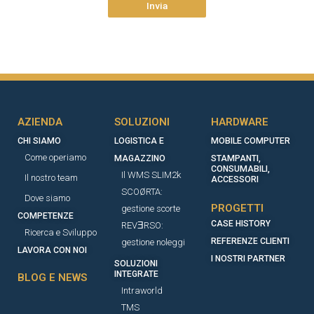
AZIENDA
SOLUZIONI
HARDWARE
CHI SIAMO
LOGISTICA E
MOBILE COMPUTER
Come operiamo
MAGAZZINO
STAMPANTI,
CONSUMABILI,
Il WMS SLIM2k
Il nostro team
ACCESSORI​
SCOØRTA:
Dove siamo
PROGETTI
gestione scorte
COMPETENZE
CASE HISTORY
REVƎRSO:
Ricerca e Sviluppo
REFERENZE CLIENTI
gestione noleggi
LAVORA CON NOI
I NOSTRI PARTNER
SOLUZIONI
INTEGRATE
BLOG E NEWS
Intraworld
TMS