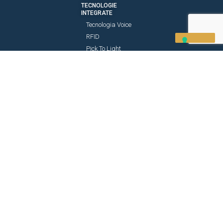
TECNOLOGIE
INTEGRATE
Tecnologia Voice
RFID
Pick To Light
ISCRIVITI ALLA NEWSLETTER
Acconsento al trattamento dei dati raccolti secondo la
Privacy Policy
Iscrivimi
Copyright 1992 – 2021 © Overlog srl –
Privacy Policy
Sede legale: Via Nazionale 20 D, Int. 3/4 – 33042 Buttrio (UD)
Numero REA UD – 266160