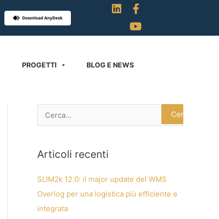
L
F
Y
i
a
o
n
c
u
k
e
t
e
b
u
d
o
b
PROGETTI
BLOG E NEWS
i
o
e
n
k
-
f
C
e
r
Articoli recenti
c
a
SLIM2k 12.0: il major update del WMS
:
Overlog per una logistica più efficiente e
integrata