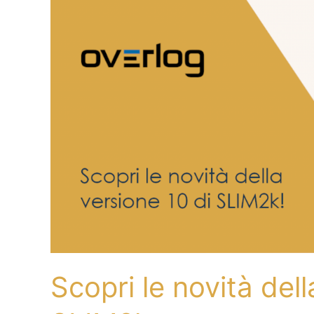
le
novità
della
versione
10
di
SLIM2k
Scopri le novità dell