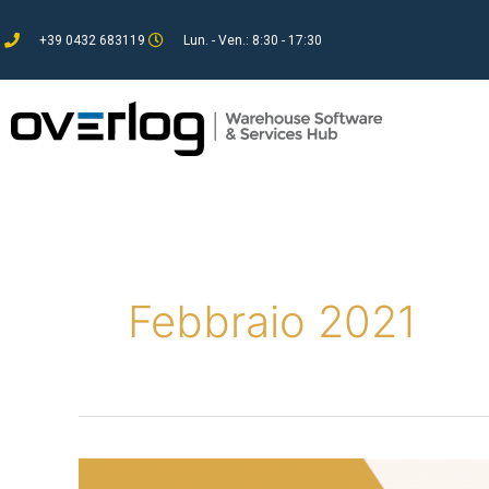
Vai
+39 0432 683119
Lun. - Ven.: 8:30 - 17:30
al
contenuto
Febbraio 2021
Scopri