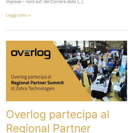
Imprese – nord est’ del Corriere della […]
Leggi tutto »
Overlog
partecipa
al
Regional
Partner
Summit
di
Zebra
Technologies
Overlog partecipa al
Regional Partner