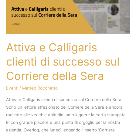
di
successo
sul
Corriere
della
Attiva e Calligaris
Sera
clienti di successo sul
Corriere della Sera
Eventi
/
Matteo Rocchetto
Attiva e Calligaris clienti di successo sul Corriere della Sera
Sono un lettore affezionato del Corriere della Sera e ancora
radicato alle vecchie abitudini amo leggere la carta stampata.
E’ con grande piacere e una punta di orgoglio per la nostra
azienda, Overlog, che lunedì leggendo l’inserto ‘Corriere