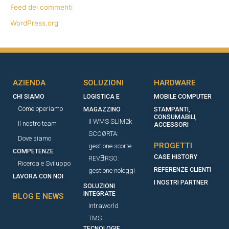
Feed dei commenti
WordPress.org
AZIENDA
SOLUZIONI
HARDWARE
CHI SIAMO
LOGISTICA E
MOBILE COMPUTER
Come operiamo
MAGAZZINO
STAMPANTI,
CONSUMABILI,
Il WMS SLIM2k
Il nostro team
ACCESSORI​
SCOØRTA:
Dove siamo
PROGETTI
gestione scorte
COMPETENZE
CASE HISTORY
REVƎRSO:
Ricerca e Sviluppo
REFERENZE CLIENTI
gestione noleggi
LAVORA CON NOI
I NOSTRI PARTNER
SOLUZIONI
INTEGRATE
BLOG E NEWS
Intraworld
TMS
TECNOLOGIE