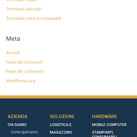
Terminali veicolari
Terminali voice e indossabili
Meta
Accedi
Feed dei contenuti
Feed dei commenti
WordPress.org
AZIENDA
SOLUZIONI
HARDWARE
CHI SIAMO
LOGISTICA E
MOBILE COMPUTER
Come operiamo
MAGAZZINO
STAMPANTI,
CONSUMABILI,