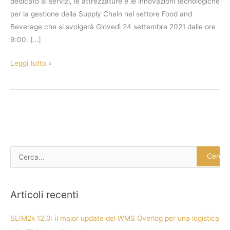
dedicato ai servizi, le attrezzature e le innovazioni tecnologiche
per la gestione della Supply Chain nel settore Food and
Beverage che si svolgerà Giovedì 24 settembre 2021 dalle ore
9:00. […]
Leggi tutto »
C
e
r
Articoli recenti
c
a
SLIM2k 12.0: il major update del WMS Overlog per una logistica
: