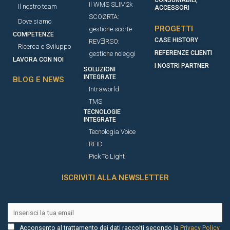
Il WMS SLIM2k
Il nostro team
ACCESSORI​
SCOØRTA:
Dove siamo
PROGETTI
gestione scorte
COMPETENZE
CASE HISTORY
REVƎRSO:
Ricerca e Sviluppo
REFERENZE CLIENTI
gestione noleggi
LAVORA CON NOI
I NOSTRI PARTNER
SOLUZIONI
INTEGRATE
BLOG E NEWS
Intraworld
TMS
TECNOLOGIE
INTEGRATE
Tecnologia Voice
RFID
Pick To Light
ISCRIVITI ALLA NEWSLETTER
Acconsento al trattamento dei dati raccolti secondo la
Privacy Policy