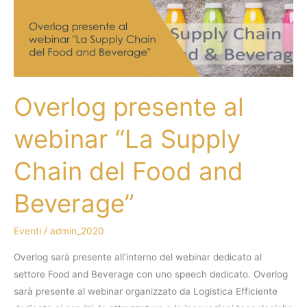
“La
Supply
Chain
del
Food
Overlog presente al
and
Beverage”
webinar “La Supply
Chain del Food and
Beverage”
Eventi
/
admin_2020
Overlog sarà presente all’interno del webinar dedicato al
settore Food and Beverage con uno speech dedicato. Overlog
sarà presente al webinar organizzato da Logistica Efficiente