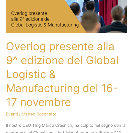
edizione
del
Global
Logistic
&
Overlog presente alla
Manufacturing
del
9^ edizione del Global
16-
17
Logistic &
novembre
Manufacturing del 16-
17 novembre
Eventi
/
Matteo Rocchetto
Il nostro CEO, l’Ing Marco Crasnich, ha colpito nel segno con la
conferenza al Global Logistic & Manufacturing intitolata: ❞??