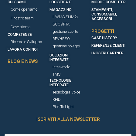
CHI SIAMO
LOGISTICA E
MOBILE COMPUTER
Come operiamo
MAGAZZINO
STAMPANTI,
CONSUMABILI,
Il WMS SLIM2k
Il nostro team
ACCESSORI​
SCOØRTA:
Dove siamo
PROGETTI
gestione scorte
COMPETENZE
CASE HISTORY
REVƎRSO:
Ricerca e Sviluppo
REFERENZE CLIENTI
gestione noleggi
LAVORA CON NOI
I NOSTRI PARTNER
SOLUZIONI
INTEGRATE
BLOG E NEWS
Intraworld
TMS
TECNOLOGIE
INTEGRATE
Tecnologia Voice
RFID
Pick To Light
ISCRIVITI ALLA NEWSLETTER