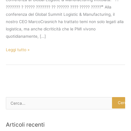
??????? ? ????? ??????? ?? ?????? ???? ????? ?????❞ Alla
conferenza del Global Summit Logistic & Manufacturing, il
nostro CEO MarcoCrasnich ha trattato temi non solo legati alla
logistica, ma anche dicriticità che le PMI vivono
quotidianamente, […]
Leggi tutto »
C
e
r
Articoli recenti
c